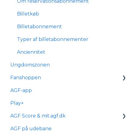
Forhold for handicappede og
Om reservationsabonnement
kørestolsbrugere
Billetkøb
Billetabonnement
Typer af billetabonnementer
Anciennitet
Ungdomszonen
Fanshoppen
AGF-app
Generelle spørgsmål
Play+
Bestilling & ordre
AGF Score & mit.agf.dk
Levering
AGF på udebane
mit.agf