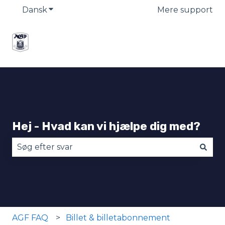
Dansk
Vis undermenu for oversættelser
Mere support
Hej - Hvad kan vi hjælpe dig med?
Der er ingen forslag, da søgefeltet er tomt.
AGF FAQ
Billet & billetabonnement