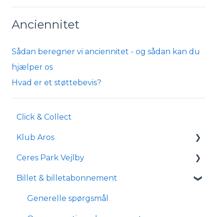
Anciennitet
Sådan beregner vi anciennitet - og sådan kan du
hjælper os
Hvad er et støttebevis?
Click & Collect
Klub Aros
Ceres Park Vejlby
Om Klub Aros
Billet & billetabonnement
Hvad indeholder Klub Aros?
Information om Ceres Park Vejlby
Tilmelding og medlemskab
Transport og parkering
Generelle spørgsmål