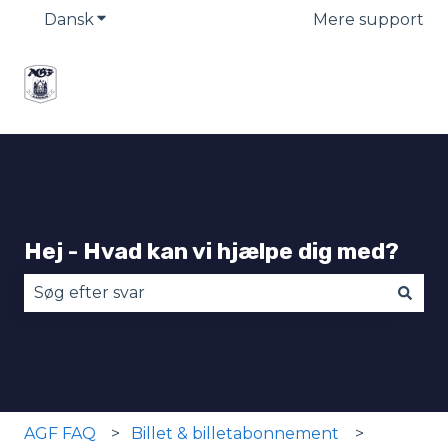
Dansk
Vis undermenu for oversættelser
Mere support
Hej - Hvad kan vi hjælpe dig med?
Der er ingen forslag, da søgefeltet er tomt.
AGF FAQ
Billet & billetabonnement