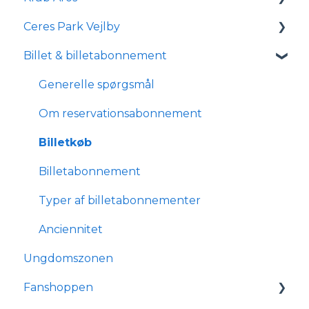
Ceres Park Vejlby
Om Klub Aros
Billet & billetabonnement
Hvad indeholder Klub Aros?
Information om Ceres Park Vejlby
Tilmelding og medlemskab
Transport og parkering
Generelle spørgsmål
Forhold for handicappede og
Om reservationsabonnement
kørestolsbrugere
Billetkøb
Billetabonnement
Typer af billetabonnementer
Anciennitet
Ungdomszonen
Fanshoppen