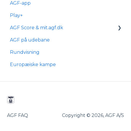
AGF-app
Generelle spørgsmål
Play+
Bestilling & ordre
AGF Score & mit.agf.dk
Levering
AGF på udebane
mit.agf
Rundvisning
AGF score
Europæiske kampe
AGF FAQ
Copyright © 2026, AGF A/S