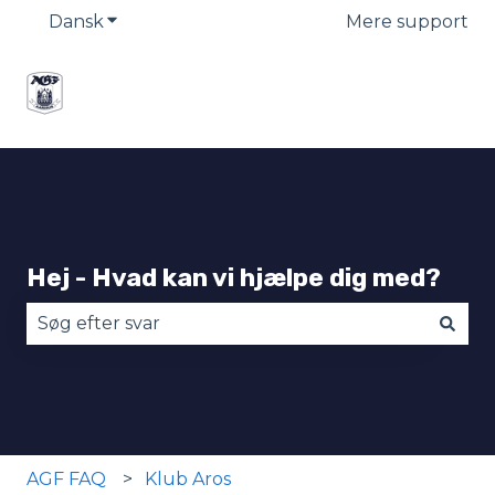
Dansk
Vis undermenu for oversættelser
Mere support
Hej - Hvad kan vi hjælpe dig med?
Der er ingen forslag, da søgefeltet er tomt.
AGF FAQ
Klub Aros