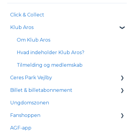
Click & Collect
Klub Aros
Om Klub Aros
Hvad indeholder Klub Aros?
Tilmelding og medlemskab
Ceres Park Vejlby
Billet & billetabonnement
Information om Ceres Park Vejlby
Ungdomszonen
Transport og parkering
Generelle spørgsmål
Fanshoppen
Forhold for handicappede og
Om reservationsabonnement
kørestolsbrugere
AGF-app
Billetkøb
Generelle spørgsmål