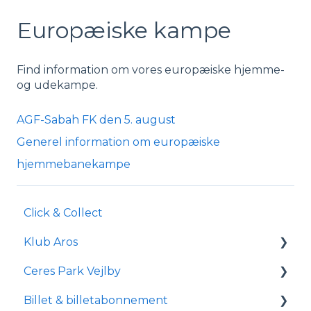
Europæiske kampe
Find information om vores europæiske hjemme-
og udekampe.
AGF-Sabah FK den 5. august
Generel information om europæiske
hjemmebanekampe
Click & Collect
Klub Aros
Ceres Park Vejlby
Om Klub Aros
Billet & billetabonnement
Hvad indeholder Klub Aros?
Information om Ceres Park Vejlby