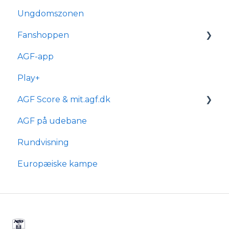
Ungdomszonen
Tilmelding og medlemskab
Transport og parkering
Generelle spørgsmål
Fanshoppen
Forhold for handicappede og
Om reservationsabonnement
kørestolsbrugere
AGF-app
Billetkøb
Generelle spørgsmål
Play+
Billetabonnement
Bestilling & ordre
AGF Score & mit.agf.dk
Typer af billetabonnementer
Levering
AGF på udebane
Anciennitet
mit.agf
Rundvisning
AGF score
Europæiske kampe