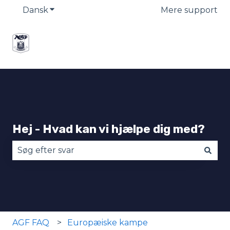
Dansk
Vis undermenu for oversættelser
Mere support
Hej - Hvad kan vi hjælpe dig med?
Der er ingen forslag, da søgefeltet er tomt.
AGF FAQ
Europæiske kampe