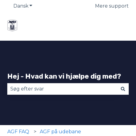
Dansk
Vis undermenu for oversættelser
Mere support
Hej - Hvad kan vi hjælpe dig med?
Der er ingen forslag, da søgefeltet er tomt.
AGF FAQ
AGF på udebane