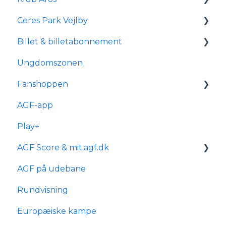
Ceres Park Vejlby
Om Klub Aros
Billet & billetabonnement
Hvad indeholder Klub Aros?
Information om Ceres Park Vejlby
Ungdomszonen
Tilmelding og medlemskab
Transport og parkering
Generelle spørgsmål
Fanshoppen
Forhold for handicappede og
Om reservationsabonnement
kørestolsbrugere
AGF-app
Billetkøb
Generelle spørgsmål
Play+
Billetabonnement
Bestilling & ordre
AGF Score & mit.agf.dk
Typer af billetabonnementer
Levering
AGF på udebane
Anciennitet
mit.agf
Rundvisning
AGF score
Europæiske kampe