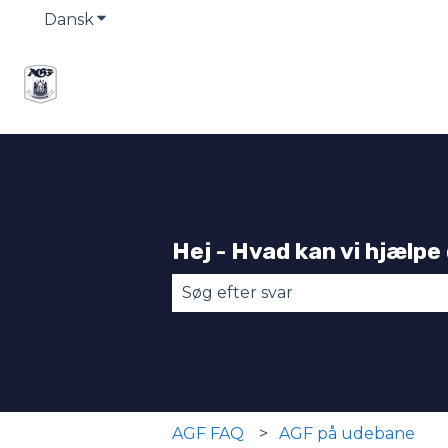
Dansk
Vis undermenu for oversættelser
Hej - Hvad kan vi hjælpe
Der er ingen forslag, da søgefel
AGF FAQ
AGF på udebane