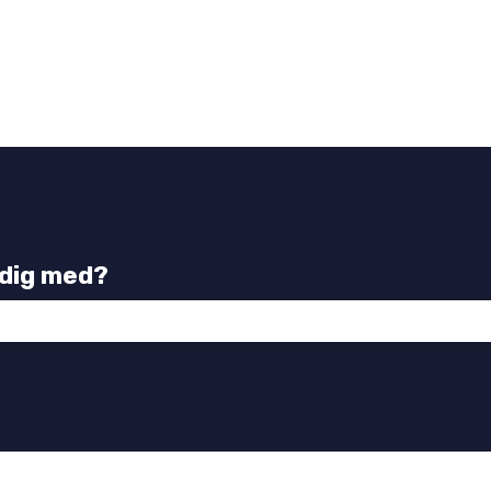
 dig med?
tet er tomt.