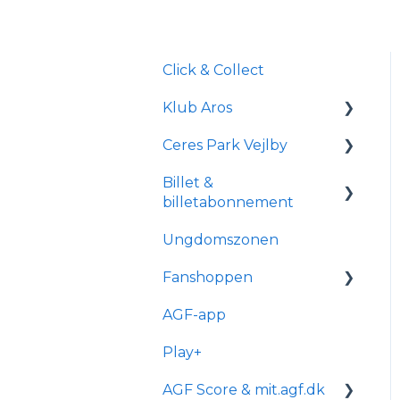
Click & Collect
Klub Aros
Ceres Park Vejlby
Om Klub Aros
Billet &
Hvad indeholder Klub
Information om Ceres
billetabonnement
Aros?
Park Vejlby
Ungdomszonen
Tilmelding og
Transport og parkering
Generelle spørgsmål
medlemskab
Fanshoppen
Forhold for
Om
handicappede og
reservationsabonneme
AGF-app
Generelle spørgsmål
kørestolsbrugere
nt
Play+
Bestilling & ordre
Billetkøb
AGF Score & mit.agf.dk
Levering
Billetabonnement