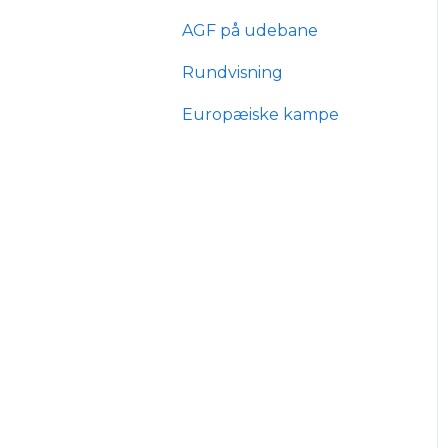
AGF på udebane
mit.agf
Typer af
billetabonnementer
Rundvisning
AGF score
Anciennitet
Europæiske kampe