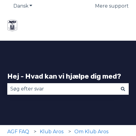
Dansk
Vis undermenu for oversættelser
Mere support
Hej - Hvad kan vi hjælpe dig med?
Der er ingen forslag, da søgefeltet er tomt.
AGF FAQ
Klub Aros
Om Klub Aros