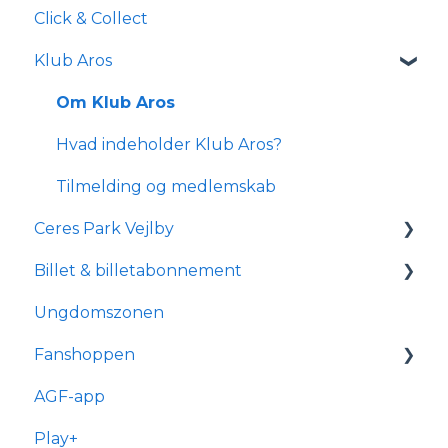
Click & Collect
Klub Aros
Om Klub Aros
Hvad indeholder Klub Aros?
Tilmelding og medlemskab
Ceres Park Vejlby
Billet & billetabonnement
Information om Ceres Park Vejlby
Ungdomszonen
Transport og parkering
Generelle spørgsmål
Fanshoppen
Forhold for handicappede og
Om reservationsabonnement
kørestolsbrugere
AGF-app
Billetkøb
Generelle spørgsmål
Play+
Billetabonnement
Bestilling & ordre