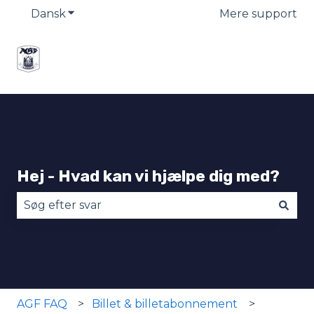
Dansk
Vis undermenu for oversættelser
Mere support
Hej - Hvad kan vi hjælpe dig med?
Der er ingen forslag, da søgefeltet er tomt.
AGF FAQ
Billet & billetabonnement