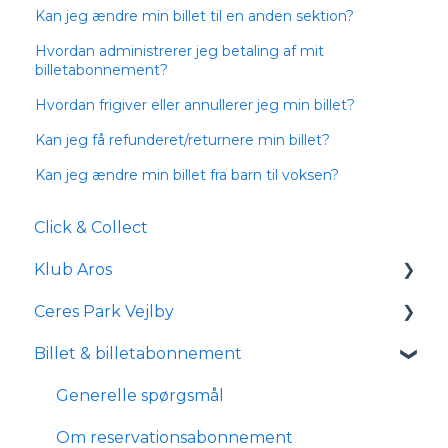
Kan jeg ændre min billet til en anden sektion?
Hvordan administrerer jeg betaling af mit
billetabonnement?
Hvordan frigiver eller annullerer jeg min billet?
Kan jeg få refunderet/returnere min billet?
Kan jeg ændre min billet fra barn til voksen?
Click & Collect
Klub Aros
Ceres Park Vejlby
Om Klub Aros
Billet & billetabonnement
Hvad indeholder Klub Aros?
Information om Ceres Park Vejlby
Tilmelding og medlemskab
Transport og parkering
Generelle spørgsmål
Forhold for handicappede og
Om reservationsabonnement