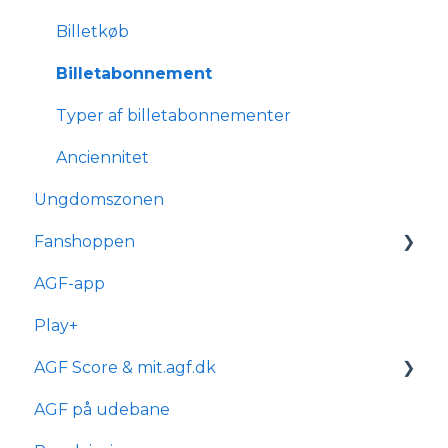
kørestolsbrugere
Billetkøb
Billetabonnement
Typer af billetabonnementer
Anciennitet
Ungdomszonen
Fanshoppen
AGF-app
Generelle spørgsmål
Play+
Bestilling & ordre
AGF Score & mit.agf.dk
Levering
AGF på udebane
mit.agf