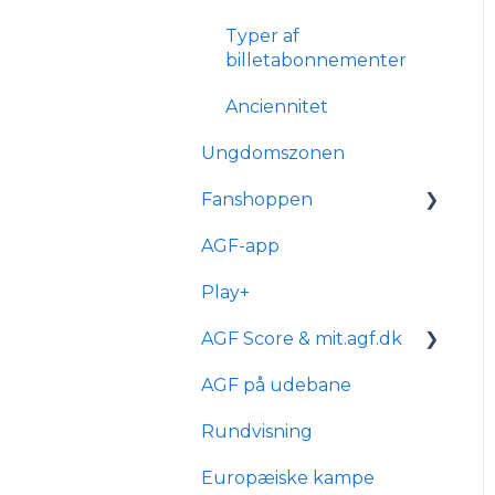
Typer af
billetabonnementer
Anciennitet
Ungdomszonen
Fanshoppen
AGF-app
Generelle spørgsmål
Play+
Bestilling & ordre
AGF Score & mit.agf.dk
Levering
AGF på udebane
mit.agf
Rundvisning
AGF score
Europæiske kampe