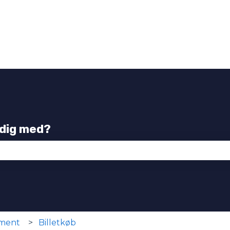
 dig med?
tet er tomt.
ement
Billetkøb