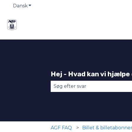
Dansk
Vis undermenu for oversættelser
Hej - Hvad kan vi hjælpe
Der er ingen forslag, da søgefel
AGF FAQ
Billet & billetabonn