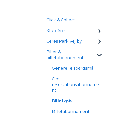
Click & Collect
Klub Aros
Ceres Park Vejlby
Om Klub Aros
Billet &
Hvad indeholder Klub
Information om Ceres
billetabonnement
Aros?
Park Vejlby
Tilmelding og
Transport og parkering
Generelle spørgsmål
medlemskab
Forhold for
Om
handicappede og
reservationsabonneme
kørestolsbrugere
nt
Billetkøb
Billetabonnement