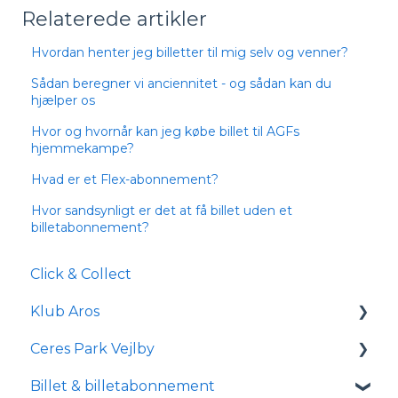
Relaterede artikler
Hvordan henter jeg billetter til mig selv og venner?
Sådan beregner vi anciennitet - og sådan kan du
hjælper os
Hvor og hvornår kan jeg købe billet til AGFs
hjemmekampe?
Hvad er et Flex-abonnement?
Hvor sandsynligt er det at få billet uden et
billetabonnement?
Click & Collect
Klub Aros
Ceres Park Vejlby
Om Klub Aros
Billet & billetabonnement
Hvad indeholder Klub Aros?
Information om Ceres Park Vejlby