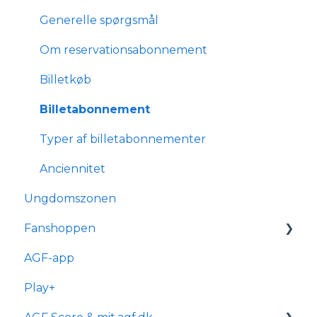
Tilmelding og medlemskab
Transport og parkering
Generelle spørgsmål
Forhold for handicappede og
Om reservationsabonnement
kørestolsbrugere
Billetkøb
Billetabonnement
Typer af billetabonnementer
Anciennitet
Ungdomszonen
Fanshoppen
AGF-app
Generelle spørgsmål
Play+
Bestilling & ordre