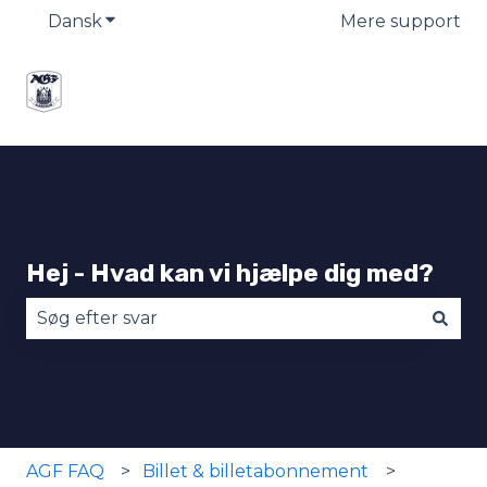
Dansk
Vis undermenu for oversættelser
Mere support
Hej - Hvad kan vi hjælpe dig med?
Der er ingen forslag, da søgefeltet er tomt.
AGF FAQ
Billet & billetabonnement