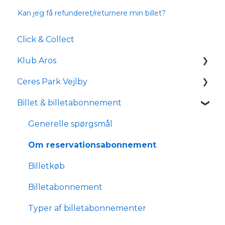
Kan jeg få refunderet/returnere min billet?
Click & Collect
Klub Aros
Ceres Park Vejlby
Om Klub Aros
Billet & billetabonnement
Hvad indeholder Klub Aros?
Information om Ceres Park Vejlby
Tilmelding og medlemskab
Transport og parkering
Generelle spørgsmål
Forhold for handicappede og
Om reservationsabonnement
kørestolsbrugere
Billetkøb
Billetabonnement
Typer af billetabonnementer