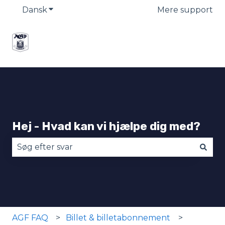
Dansk
Vis undermenu for oversættelser
Mere support
Hej - Hvad kan vi hjælpe dig med?
Der er ingen forslag, da søgefeltet er tomt.
AGF FAQ
Billet & billetabonnement