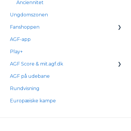
Anciennitet
Ungdomszonen
Fanshoppen
AGF-app
Generelle spørgsmål
Play+
Bestilling & ordre
AGF Score & mit.agf.dk
Levering
AGF på udebane
mit.agf
Rundvisning
AGF score
Europæiske kampe