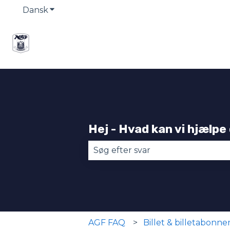
Dansk
Vis undermenu for oversættelser
Hej - Hvad kan vi hjælpe
Der er ingen forslag, da søgefel
AGF FAQ
Billet & billetabonn