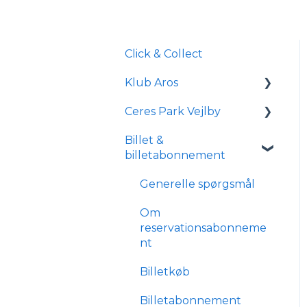
Click & Collect
Klub Aros
Ceres Park Vejlby
Om Klub Aros
Billet &
Hvad indeholder Klub
Information om Ceres
billetabonnement
Aros?
Park Vejlby
Tilmelding og
Transport og parkering
Generelle spørgsmål
medlemskab
Forhold for
Om
handicappede og
reservationsabonneme
kørestolsbrugere
nt
Billetkøb
Billetabonnement