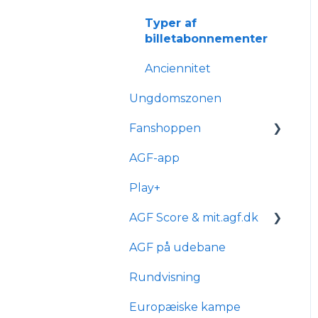
Typer af
billetabonnementer
Anciennitet
Ungdomszonen
Fanshoppen
AGF-app
Generelle spørgsmål
Play+
Bestilling & ordre
AGF Score & mit.agf.dk
Levering
AGF på udebane
mit.agf
Rundvisning
AGF score
Europæiske kampe