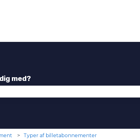
 dig med?
tet er tomt.
ement
Typer af billetabonnementer