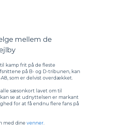
ælge mellem de
ejlby
il kamp frit på de fleste
snittene på B- og D-tribunen, kan
7-A8, som er delvist overdækket.
alle sæsonkort lavet om til
i kan se at udnyttelsen er markant
ghed for at få endnu flere fans på
en med dine
venner
.