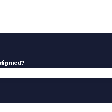
 dig med?
tet er tomt.