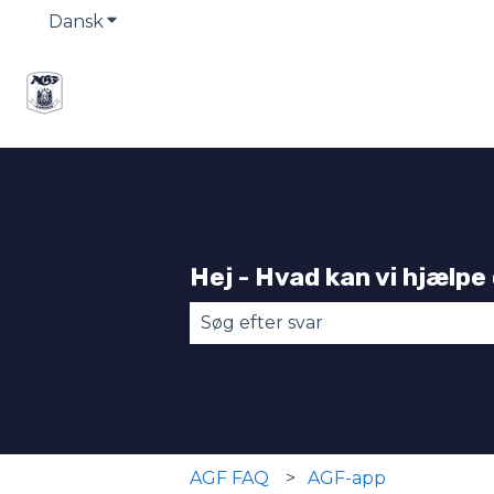
Dansk
Vis undermenu for oversættelser
Hej - Hvad kan vi hjælpe
Der er ingen forslag, da søgefel
AGF FAQ
AGF-app