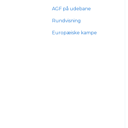
AGF på udebane
mit.agf
Typer af
billetabonnementer
Rundvisning
AGF score
Anciennitet
Europæiske kampe