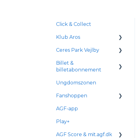
Click & Collect
Klub Aros
Ceres Park Vejlby
Om Klub Aros
Billet &
Hvad indeholder Klub
Information om Ceres
billetabonnement
Aros?
Park Vejlby
Ungdomszonen
Tilmelding og
Transport og parkering
Generelle spørgsmål
medlemskab
Fanshoppen
Forhold for
Om
handicappede og
reservationsabonneme
AGF-app
Generelle spørgsmål
kørestolsbrugere
nt
Play+
Bestilling & ordre
Billetkøb
AGF Score & mit.agf.dk
Levering
Billetabonnement