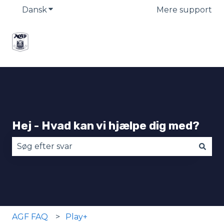
Dansk
Vis undermenu for oversættelser
Mere support
Hej - Hvad kan vi hjælpe dig med?
Der er ingen forslag, da søgefeltet er tomt.
AGF FAQ
Play+