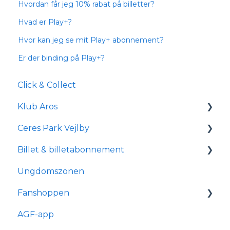
Hvordan får jeg 10% rabat på billetter?
Hvad er Play+?
Hvor kan jeg se mit Play+ abonnement?
Er der binding på Play+?
Click & Collect
Klub Aros
Ceres Park Vejlby
Om Klub Aros
Billet & billetabonnement
Hvad indeholder Klub Aros?
Information om Ceres Park Vejlby
Ungdomszonen
Tilmelding og medlemskab
Transport og parkering
Generelle spørgsmål
Fanshoppen
Forhold for handicappede og
Om reservationsabonnement
kørestolsbrugere
AGF-app
Billetkøb
Generelle spørgsmål