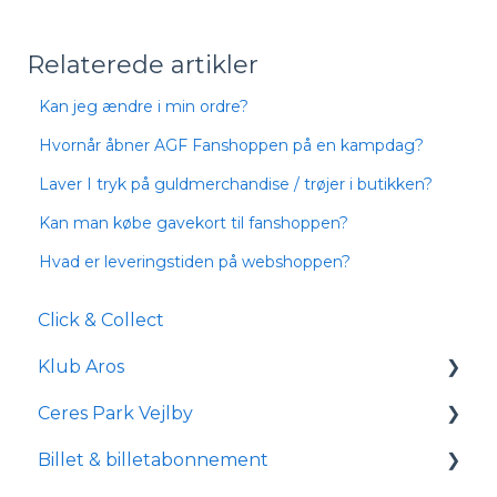
Relaterede artikler
Kan jeg ændre i min ordre?
Hvornår åbner AGF Fanshoppen på en kampdag?
Laver I tryk på guldmerchandise / trøjer i butikken?
Kan man købe gavekort til fanshoppen?
Hvad er leveringstiden på webshoppen?
Click & Collect
Klub Aros
Ceres Park Vejlby
Om Klub Aros
Billet & billetabonnement
Hvad indeholder Klub Aros?
Information om Ceres Park Vejlby