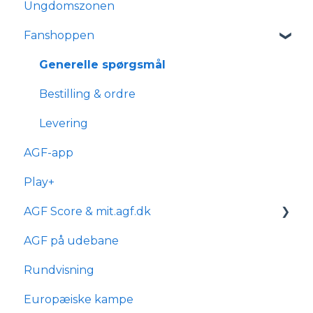
Ungdomszonen
Tilmelding og medlemskab
Transport og parkering
Generelle spørgsmål
Fanshoppen
Forhold for handicappede og
Om reservationsabonnement
kørestolsbrugere
Billetkøb
Generelle spørgsmål
Billetabonnement
Bestilling & ordre
Typer af billetabonnementer
Levering
AGF-app
Anciennitet
Play+
AGF Score & mit.agf.dk
AGF på udebane
mit.agf
Rundvisning
AGF score
Europæiske kampe