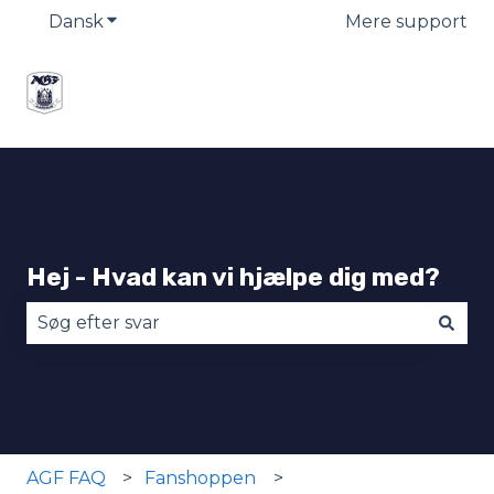
Dansk
Vis undermenu for oversættelser
Mere support
Hej - Hvad kan vi hjælpe dig med?
Der er ingen forslag, da søgefeltet er tomt.
AGF FAQ
Fanshoppen