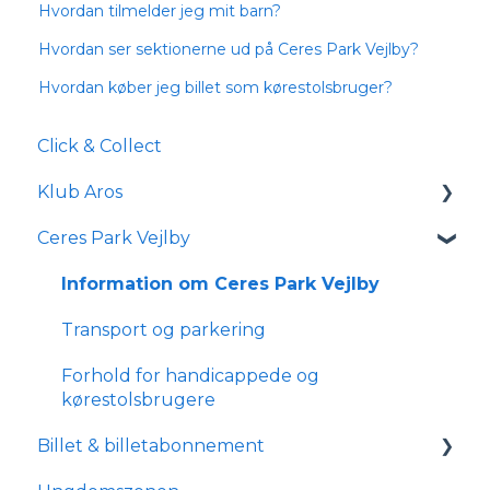
Hvordan tilmelder jeg mit barn?
Hvordan ser sektionerne ud på Ceres Park Vejlby?
Hvordan køber jeg billet som kørestolsbruger?
Click & Collect
Klub Aros
Ceres Park Vejlby
Om Klub Aros
Hvad indeholder Klub Aros?
Information om Ceres Park Vejlby
Tilmelding og medlemskab
Transport og parkering
Forhold for handicappede og
kørestolsbrugere
Billet & billetabonnement