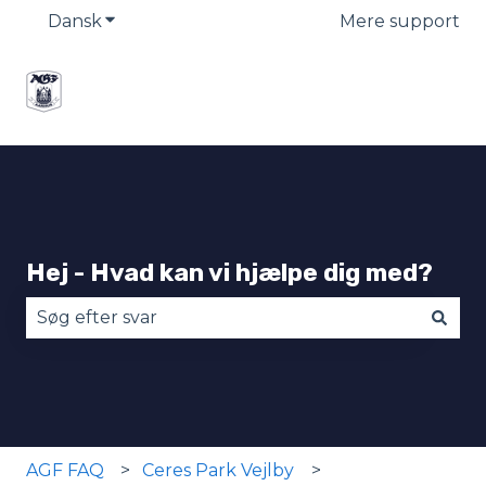
Dansk
Vis undermenu for oversættelser
Mere support
Hej - Hvad kan vi hjælpe dig med?
Der er ingen forslag, da søgefeltet er tomt.
AGF FAQ
Ceres Park Vejlby