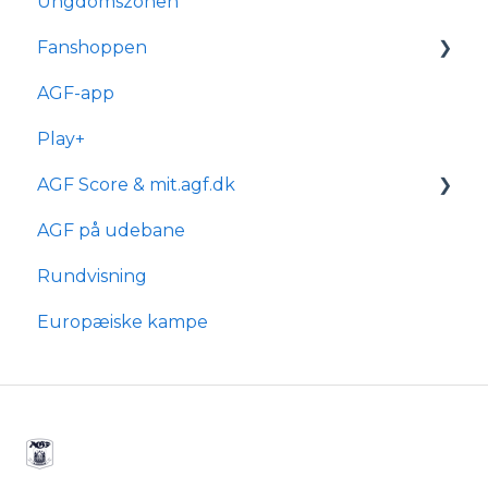
Ungdomszonen
Generelle spørgsmål
Fanshoppen
Om reservationsabonnement
AGF-app
Billetkøb
Generelle spørgsmål
Play+
Billetabonnement
Bestilling & ordre
AGF Score & mit.agf.dk
Typer af billetabonnementer
Levering
AGF på udebane
Anciennitet
mit.agf
Rundvisning
AGF score
Europæiske kampe