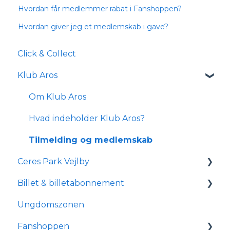
Hvordan får medlemmer rabat i Fanshoppen?
Hvordan giver jeg et medlemskab i gave?
Click & Collect
Klub Aros
Om Klub Aros
Hvad indeholder Klub Aros?
Tilmelding og medlemskab
Ceres Park Vejlby
Billet & billetabonnement
Information om Ceres Park Vejlby
Ungdomszonen
Transport og parkering
Generelle spørgsmål
Fanshoppen
Forhold for handicappede og
Om reservationsabonnement