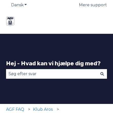
Dansk
Vis undermenu for oversættelser
Mere support
Hej - Hvad kan vi hjælpe dig med?
Der er ingen forslag, da søgefeltet er tomt.
AGF FAQ
Klub Aros