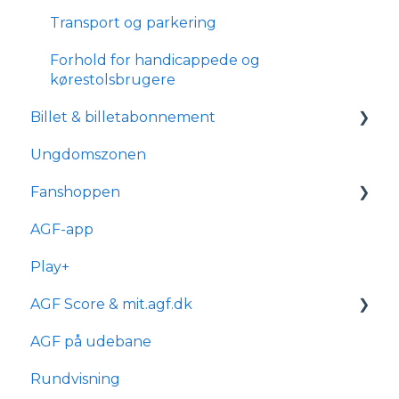
Tilmelding og medlemskab
Transport og parkering
Forhold for handicappede og
kørestolsbrugere
Billet & billetabonnement
Ungdomszonen
Generelle spørgsmål
Fanshoppen
Om reservationsabonnement
AGF-app
Billetkøb
Generelle spørgsmål
Play+
Billetabonnement
Bestilling & ordre
AGF Score & mit.agf.dk
Typer af billetabonnementer
Levering
AGF på udebane
Anciennitet
mit.agf
Rundvisning
AGF score