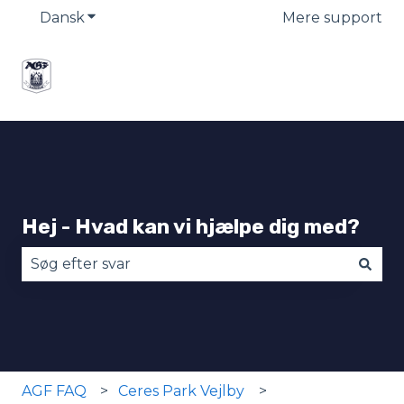
Dansk
Vis undermenu for oversættelser
Mere support
Hej - Hvad kan vi hjælpe dig med?
Der er ingen forslag, da søgefeltet er tomt.
AGF FAQ
Ceres Park Vejlby