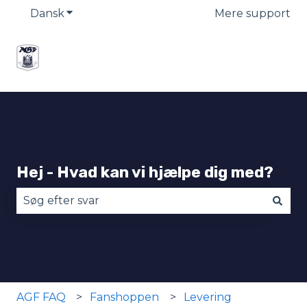
Dansk
Vis undermenu for oversættelser
Mere support
Hej - Hvad kan vi hjælpe dig med?
Der er ingen forslag, da søgefeltet er tomt.
AGF FAQ
Fanshoppen
Levering