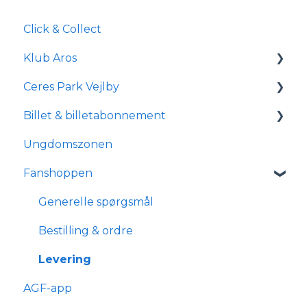
Click & Collect
Klub Aros
Ceres Park Vejlby
Om Klub Aros
Billet & billetabonnement
Hvad indeholder Klub Aros?
Information om Ceres Park Vejlby
Ungdomszonen
Tilmelding og medlemskab
Transport og parkering
Generelle spørgsmål
Fanshoppen
Forhold for handicappede og
Om reservationsabonnement
kørestolsbrugere
Billetkøb
Generelle spørgsmål
Billetabonnement
Bestilling & ordre
Typer af billetabonnementer
Levering
AGF-app
Anciennitet