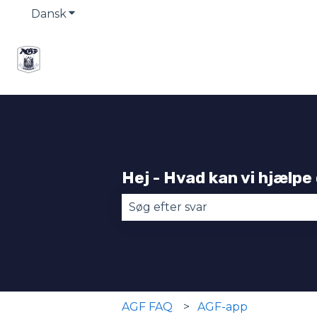
Dansk
Vis undermenu for oversættelser
Hej - Hvad kan vi hjælpe
Der er ingen forslag, da søgefel
AGF FAQ
AGF-app