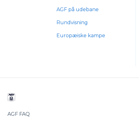
AGF på udebane
mit.agf
Typer af
billetabonnementer
Rundvisning
AGF score
Anciennitet
Europæiske kampe
AGF FAQ