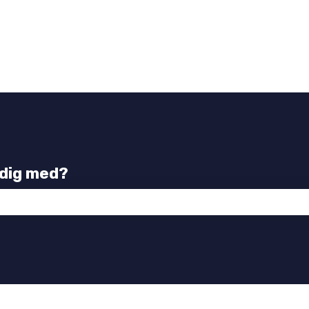
 dig med?
tet er tomt.