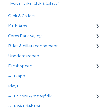
Hvordan virker Click & Collect?
Click & Collect
Klub Aros
Ceres Park Vejlby
Om Klub Aros
Billet & billetabonnement
Hvad indeholder Klub Aros?
Information om Ceres Park Vejlby
Ungdomszonen
Tilmelding og medlemskab
Transport og parkering
Generelle spørgsmål
Fanshoppen
Forhold for handicappede og
Om reservationsabonnement
kørestolsbrugere
AGF-app
Billetkøb
Generelle spørgsmål
Play+
Billetabonnement
Bestilling & ordre
AGF Score & mit.agf.dk
Typer af billetabonnementer
Levering
AGF på udebane
Anciennitet
mit.agf