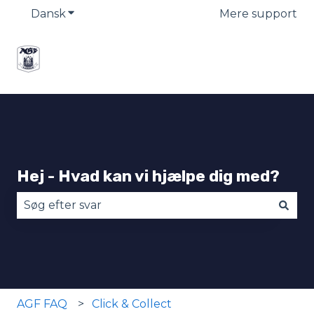
Dansk
Vis undermenu for oversættelser
Mere support
Hej - Hvad kan vi hjælpe dig med?
Der er ingen forslag, da søgefeltet er tomt.
AGF FAQ
Click & Collect