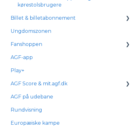
kørestolsbrugere
Billet & billetabonnement
Ungdomszonen
Generelle spørgsmål
Fanshoppen
Om reservationsabonnement
AGF-app
Billetkøb
Generelle spørgsmål
Play+
Billetabonnement
Bestilling & ordre
AGF Score & mit.agf.dk
Typer af billetabonnementer
Levering
AGF på udebane
Anciennitet
mit.agf
Rundvisning
AGF score
Europæiske kampe