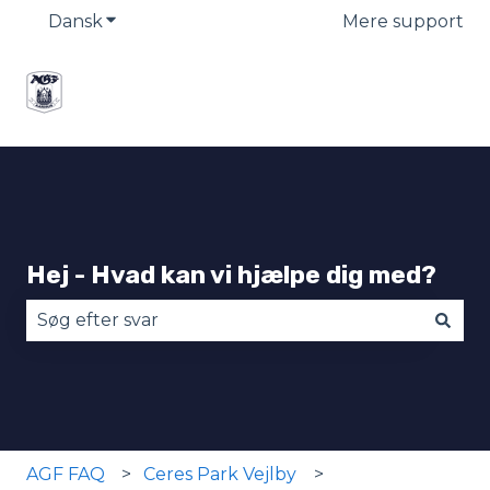
Dansk
Vis undermenu for oversættelser
Mere support
Hej - Hvad kan vi hjælpe dig med?
Der er ingen forslag, da søgefeltet er tomt.
AGF FAQ
Ceres Park Vejlby