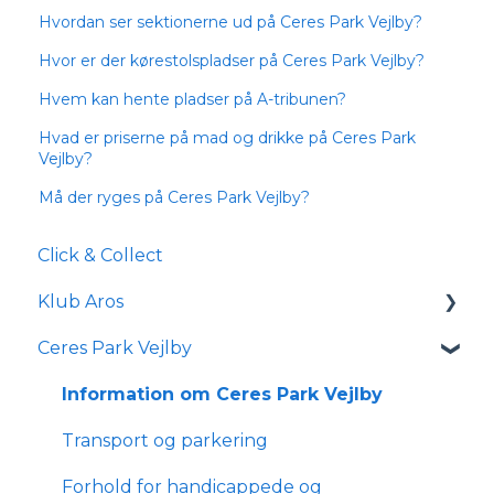
Hvordan ser sektionerne ud på Ceres Park Vejlby?
Hvor er der kørestolspladser på Ceres Park Vejlby?
Hvem kan hente pladser på A-tribunen?
Hvad er priserne på mad og drikke på Ceres Park
Vejlby?
Må der ryges på Ceres Park Vejlby?
Click & Collect
Klub Aros
Ceres Park Vejlby
Om Klub Aros
Hvad indeholder Klub Aros?
Information om Ceres Park Vejlby
Tilmelding og medlemskab
Transport og parkering
Forhold for handicappede og